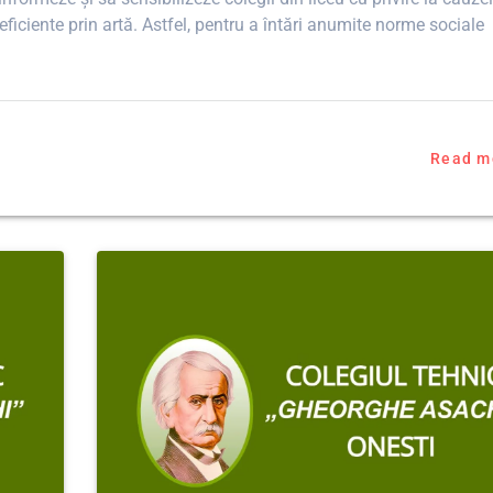
 eficiente prin artă. Astfel, pentru a întări anumite norme sociale
Read m