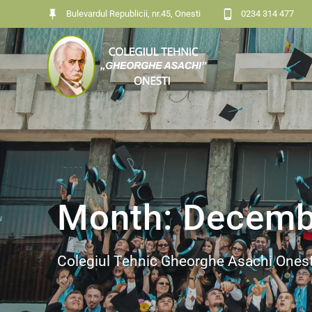
Bulevardul Republicii, nr.45, Onesti
0234 314 477
Month:
Decemb
Colegiul Tehnic Gheorghe Asachi Onest