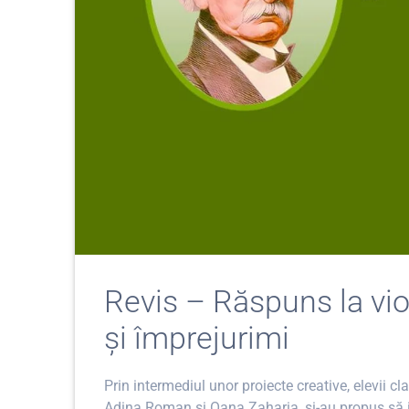
Revis – Răspuns la viol
și împrejurimi
Prin intermediul unor proiecte creative, elevii c
Adina Roman și Oana Zaharia, și-au propus să inf