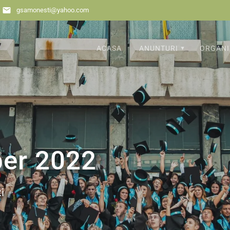
gsamonesti@yahoo.com
ACASA
ANUNTURI
ORGANI
er 2022
i