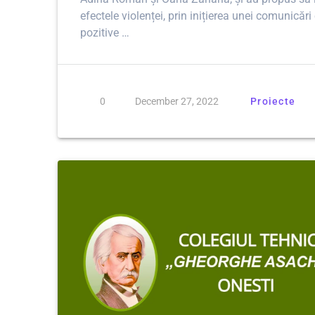
efectele violenței, prin inițierea unei comunicări
pozitive …
0
December 27, 2022
Proiecte