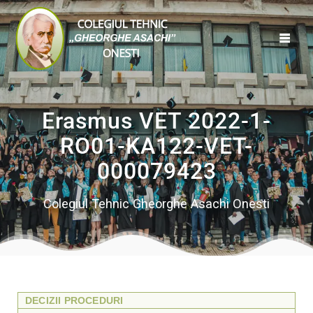
Erasmus VET 2022-1-
RO01-KA122-VET-
000079423
Colegiul Tehnic Gheorghe Asachi Onesti
DECIZII PROCEDURI